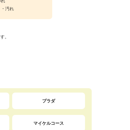
つれ
ミ・汚れ
ます。
プラダ
マイケルコース