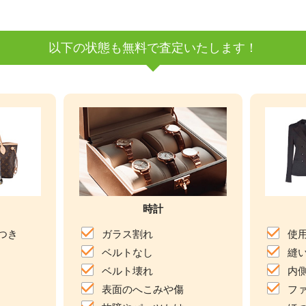
以下の状態も無料で査定いたします！
時計
つき
ガラス割れ
使
ベルトなし
縫
ベルト壊れ
内
表面のへこみや傷
フ