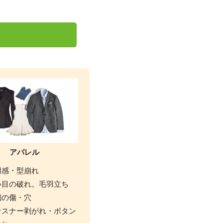
アパレル
用感・型崩れ
い目の破れ。毛羽立ち
側の傷・穴
ァスナー剥がれ・ボタン