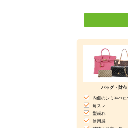
バッグ・財布
内側のシミやべた
角スレ
型崩れ
使用感